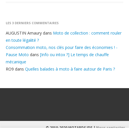
LES 3 DERNIERS COMMENTAIRES
AUGUSTIN Amaury
dans
Moto de collection : comment rouler
en toute légalité ?
Consommation moto, nos clés pour faire des économies ! -
Pause Moto
dans
[Info ou intox ?] Le temps de chauffe
mécanique
RO9
dans
Quelles balades à moto à faire autour de Paris ?
© 2010-2020 MOTARDS IDF |
Nous contacter