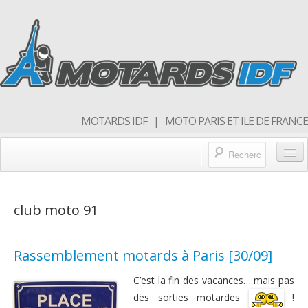
MOTARDS IDF | MOTO PARIS ET ILE DE FRANCE
Blog/actualités
club moto 91
Forum
Balades & sorties moto
Rassemblement motards à Paris [30/09]
Qui sommes nous
C’est la fin des vacances… mais pas
Rejoins nous
des sorties motardes
!