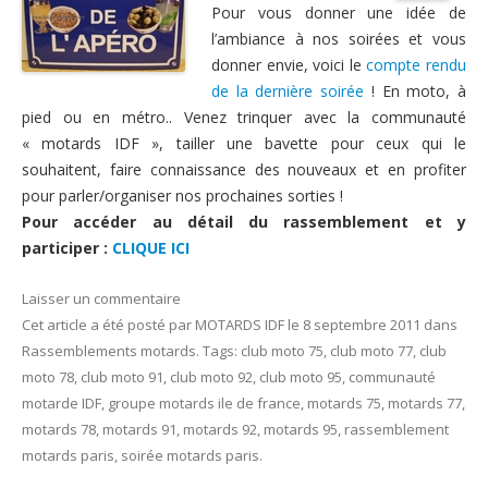
Pour vous donner une idée de
Nous contacter
l’ambiance à nos soirées et vous
donner envie, voici le
compte rendu
de la dernière soirée
! En moto, à
pied ou en métro.. Venez trinquer avec la communauté
« motards IDF », tailler une bavette pour ceux qui le
souhaitent, faire connaissance des nouveaux et en profiter
pour parler/organiser nos prochaines sorties !
Pour accéder au détail du rassemblement et y
participer :
CLIQUE ICI
Laisser un commentaire
Cet article a été posté
par
MOTARDS IDF
le
8 septembre 2011
dans
Rassemblements motards
. Tags:
club moto 75
,
club moto 77
,
club
moto 78
,
club moto 91
,
club moto 92
,
club moto 95
,
communauté
motarde IDF
,
groupe motards ile de france
,
motards 75
,
motards 77
,
motards 78
,
motards 91
,
motards 92
,
motards 95
,
rassemblement
motards paris
,
soirée motards paris
.