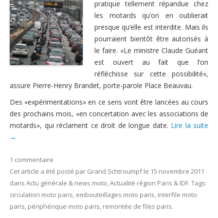
pratique tellement répandue chez
Nous contacter
les motards qu’on en oublierait
presque qu’elle est interdite. Mais ils
pourraient bientôt être autorisés à
le faire. «Le ministre Claude Guéant
est ouvert au fait que l’on
réfléchisse sur cette possibilité»,
assure Pierre-Henry Brandet, porte-parole Place Beauvau.
Des «expérimentations» en ce sens vont être lancées au cours
des prochains mois, «en concertation avec les associations de
motards», qui réclament ce droit de longue date.
Lire la suite
→
1 commentaire
Cet article a été posté
par
Grand Schtroumpf
le
15 novembre 2011
dans
Actu générale & news moto
,
Actualité région Paris & IDF
. Tags:
circulation moto paris
,
embouteillages moto paris
,
interfile moto
paris
,
périphérique moto paris
,
remontée de files paris
.