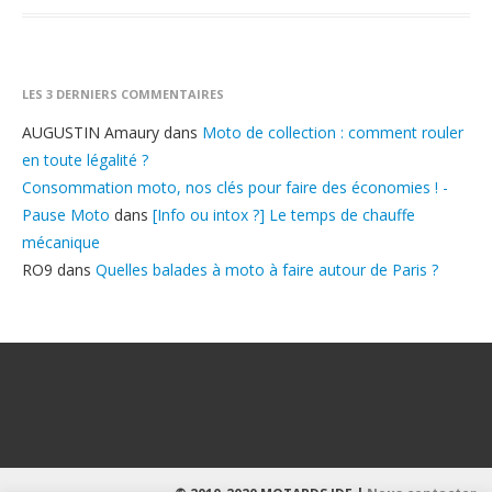
LES 3 DERNIERS COMMENTAIRES
AUGUSTIN Amaury
dans
Moto de collection : comment rouler
en toute légalité ?
Consommation moto, nos clés pour faire des économies ! -
Pause Moto
dans
[Info ou intox ?] Le temps de chauffe
mécanique
RO9
dans
Quelles balades à moto à faire autour de Paris ?