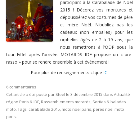
participant à la Carabalade de Noël
Nous contacter
2015 ! Décorez vos montures et
dépoussiérez vos costumes de père
et mère Noël.
N’oubliez pas les
cadeaux (non emballés) pour les
orphelins âgés de 2 à 19 ans, que
nous remettrons à l’ODP sous la
tour Eiffel après l’arrivée. MOTARDS IDF propose un « pré-
rasso » pour se rendre ensemble à cet événement !
Pour plus de renseignements clique
ICI
6 commentaires
Cet article a été posté
par
Steel
le
3 décembre 2015
dans
Actualité
région Paris & IDF
,
Rassemblements motards
,
Sorties & balades
moto
. Tags:
carabalade 2015
,
moto noel paris
,
pères noel moto
paris
.