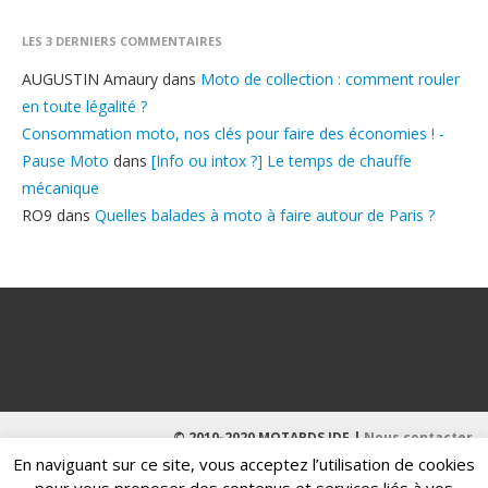
LES 3 DERNIERS COMMENTAIRES
AUGUSTIN Amaury
dans
Moto de collection : comment rouler
en toute légalité ?
Consommation moto, nos clés pour faire des économies ! -
Pause Moto
dans
[Info ou intox ?] Le temps de chauffe
mécanique
RO9
dans
Quelles balades à moto à faire autour de Paris ?
© 2010-2020 MOTARDS IDF |
Nous contacter
En naviguant sur ce site, vous acceptez l’utilisation de cookies