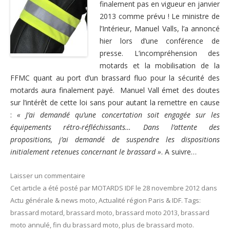
finalement pas en vigueur en janvier
Nous contacter
2013 comme prévu ! Le ministre de
l’Intérieur, Manuel Valls, l’a annoncé
hier lors d’une conférence de
presse. L’incompréhension des
motards et la mobilisation de la
FFMC quant au port d’un brassard fluo pour la sécurité des
motards aura finalement payé. Manuel Vall émet des doutes
sur l’intérêt de cette loi sans pour autant la remettre en cause
:
« J’ai demandé qu’une concertation soit engagée sur les
équipements rétro-réfléchissants…
Dans l’attente des
propositions, j’ai demandé de suspendre les dispositions
initialement retenues concernant le brassard »
. A suivre…
Laisser un commentaire
Cet article a été posté
par
MOTARDS IDF
le
28 novembre 2012
dans
Actu générale & news moto
,
Actualité région Paris & IDF
. Tags:
brassard motard
,
brassard moto
,
brassard moto 2013
,
brassard
moto annulé
,
fin du brassard moto
,
plus de brassard moto
.