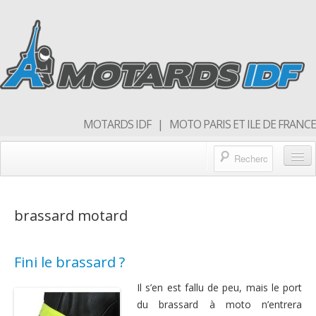
MOTARDS IDF | MOTO PARIS ET ILE DE FRANCE
Blog/actualités
brassard motard
Forum
Balades & sorties moto
Fini le brassard ?
Qui sommes nous
Il s’en est fallu de peu, mais le port
Rejoins nous
du brassard à moto n’entrera