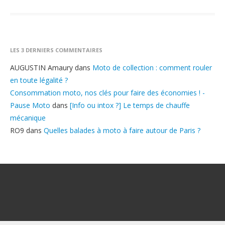
LES 3 DERNIERS COMMENTAIRES
AUGUSTIN Amaury
dans
Moto de collection : comment rouler
en toute légalité ?
Consommation moto, nos clés pour faire des économies ! -
Pause Moto
dans
[Info ou intox ?] Le temps de chauffe
mécanique
RO9
dans
Quelles balades à moto à faire autour de Paris ?