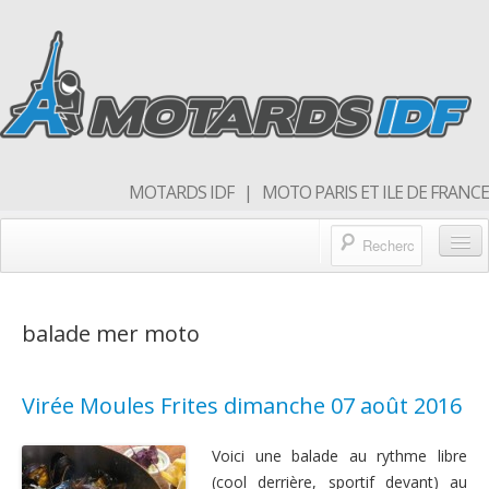
MOTARDS IDF | MOTO PARIS ET ILE DE FRANCE
Blog/actualités
balade mer moto
Forum
Balades & sorties moto
Virée Moules Frites dimanche 07 août 2016
Qui sommes nous
Voici une balade au rythme libre
Rejoins nous
(cool derrière, sportif devant) au