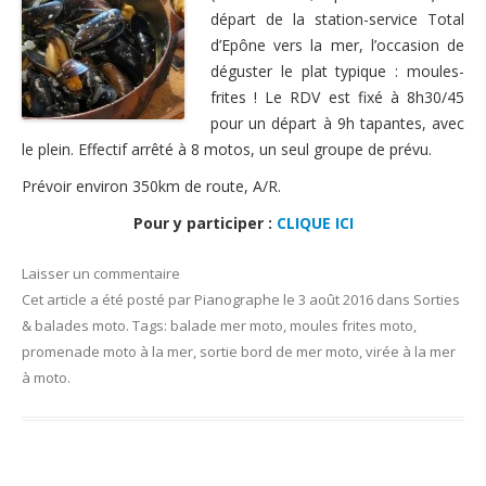
départ de la station-service Total
Nous contacter
d’Epône vers la mer, l’occasion de
déguster le plat typique : moules-
frites ! Le RDV est fixé à 8h30/45
pour un départ à 9h tapantes, avec
le plein. Effectif arrêté à 8 motos, un seul groupe de prévu.
Prévoir environ 350km de route, A/R.
Pour y participer :
CLIQUE ICI
Laisser un commentaire
Cet article a été posté
par
Pianographe
le
3 août 2016
dans
Sorties
& balades moto
. Tags:
balade mer moto
,
moules frites moto
,
promenade moto à la mer
,
sortie bord de mer moto
,
virée à la mer
à moto
.