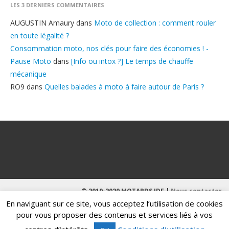
LES 3 DERNIERS COMMENTAIRES
AUGUSTIN Amaury
dans
Moto de collection : comment rouler
en toute légalité ?
Consommation moto, nos clés pour faire des économies ! -
Pause Moto
dans
[Info ou intox ?] Le temps de chauffe
mécanique
RO9
dans
Quelles balades à moto à faire autour de Paris ?
© 2010-2020 MOTARDS IDF |
Nous contacter
En naviguant sur ce site, vous acceptez l’utilisation de cookies
pour vous proposer des contenus et services liés à vos
Judi Bola
Situs Slot Gacor
link Slot Gacor
Judi Bola Parlay
Link Slot
Gacor
Situs Slot Gacor
Situs Slot Gacor Hari Ini
Slot Gacor Hari Ini