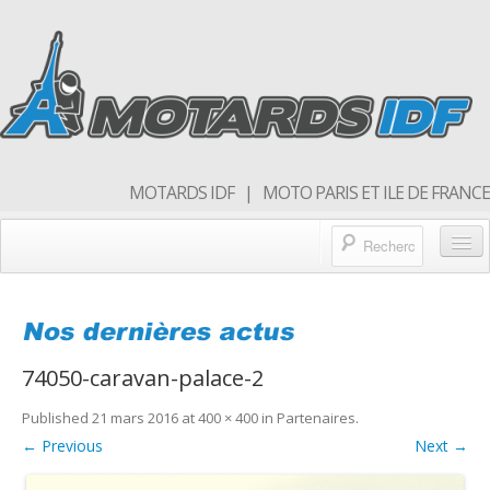
MOTARDS IDF | MOTO PARIS ET ILE DE FRANCE
Blog/actualités
Forum
74050-caravan-palace-2
Balades & sorties moto
Published
21 mars 2016
at
400 × 400
in
Partenaires
.
Qui sommes nous
← Previous
Next →
Rejoins nous