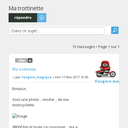
Ma trottinette
Répondre
15 messages • Page
1
sur
1
Ma trottinette
par
Fougere_magique
» Ven 17 Nov 2017 10:39
Fougere_magiqu
Bonjour,
Voici une photo .. moche .. de ma
motocyclette
98000 km et toute sa couronne .. qui a