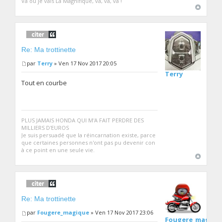
Va où je vais La Magnifique, va, va, va !
Re: Ma trottinette
par
Terry
» Ven 17 Nov 2017 20:05
Terry
Tout en courbe
PLUS JAMAIS HONDA QUI M'A FAIT PERDRE DES
MILLIERS D'EUROS
Je suis persuadé que la réincarnation existe, parce
que certaines personnes n'ont pas pu devenir con
à ce point en une seule vie.
Re: Ma trottinette
par
Fougere_magique
» Ven 17 Nov 2017 23:06
Fougere_magiqu