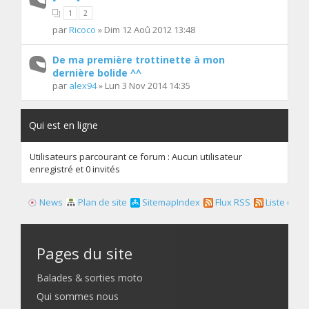
1
2
par
Ricoco
» Dim 12 Aoû 2012 13:48
De ma première trottinette à mon
dernière bolide ^^
par
alex94
» Lun 3 Nov 2014 14:35
Qui est en ligne
Utilisateurs parcourant ce forum : Aucun utilisateur
enregistré et 0 invités
News
Plan de site
SitemapIndex
Flux RSS
Liste des f
Pages du site
Balades & sorties moto
Qui sommes nous