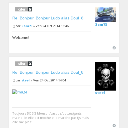
Re: Bonjour, Bonjour Ludo alias Doul_8
Sam75
par
Sam75
» Ven 24 Oct 2014 13:46
Welcome!
Re: Bonjour, Bonjour Ludo alias Doul_8
par
steel
» Ven 24 Oct 2014 14:04
steel
Toujours BC BG blouson/casque/bottes/gants
ma vieille elle est moche elle marche pas tjs mais
elle me plait