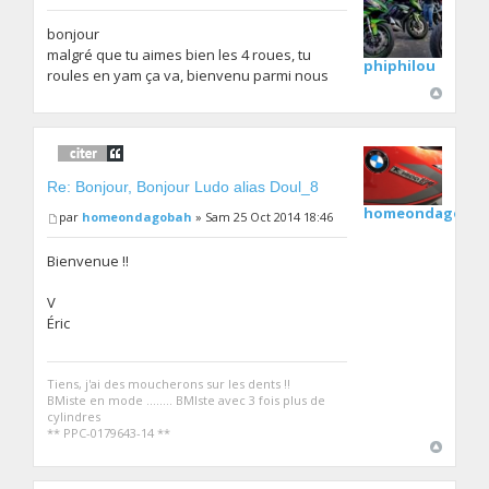
bonjour
malgré que tu aimes bien les 4 roues, tu
phiphilou
roules en yam ça va, bienvenu parmi nous
Re: Bonjour, Bonjour Ludo alias Doul_8
homeondagoba
par
homeondagobah
» Sam 25 Oct 2014 18:46
Bienvenue !!
V
Éric
Tiens, j'ai des moucherons sur les dents !!
BMiste en mode ........ BMIste avec 3 fois plus de
cylindres
** PPC-0179643-14 **