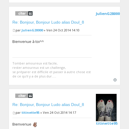
JulienG28000
Re: Bonjour, Bonjour Ludo alias Doul_8
par
JulienG28000
» Ven 24 Oct 2014 14:10
Bienvenue à toi^^
Tomber amoureux est facile,
rester amoureux est un challenge,
se préparer est difficile et passer à autre chose est
de ce qu'il y a de plus dur.....
Re: Bonjour, Bonjour Ludo alias Doul_8
par
titinette95
» Ven 24 Oct 2014 14:17
titinette95
Bienvenue