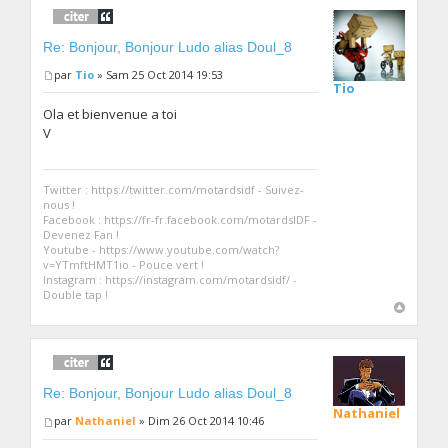
Re: Bonjour, Bonjour Ludo alias Doul_8
par
Tio
» Sam 25 Oct 2014 19:53
Tio
Ola et bienvenue a toi
V
Twitter : https://twitter.com/motardsidf - Suivez-
nous !
Facebook : https://fr-fr.facebook.com/motardsIDF -
Devenez Fan !
Youtube - https://www.youtube.com/watch?
v=YTmftHMT1io - Pouce vert !
Instagram : https://instagram.com/motardsidf/ -
Double tap !
Re: Bonjour, Bonjour Ludo alias Doul_8
Nathaniel
par
Nathaniel
» Dim 26 Oct 2014 10:46