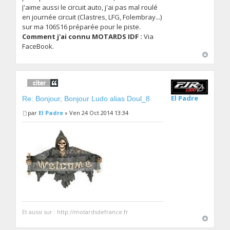
J'aime aussi le circuit auto, j'ai pas mal roulé
en journée circuit (Clastres, LFG, Folembray...)
sur ma 106S16 préparée pour le piste.
Comment j'ai connu MOTARDS IDF :
Via
FaceBook.
El Padre
Re: Bonjour, Bonjour Ludo alias Doul_8
par
El Padre
» Ven 24 Oct 2014 13:34
Et aussi sur : http://motardsdefrance.fr