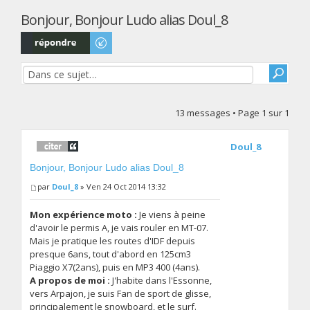
Bonjour, Bonjour Ludo alias Doul_8
Répondre
13 messages • Page
1
sur
1
Doul_8
Bonjour, Bonjour Ludo alias Doul_8
par
Doul_8
» Ven 24 Oct 2014 13:32
Mon expérience moto :
Je viens à peine
d'avoir le permis A, je vais rouler en MT-07.
Mais je pratique les routes d'IDF depuis
presque 6ans, tout d'abord en 125cm3
Piaggio X7(2ans), puis en MP3 400 (4ans).
A propos de moi :
J'habite dans l'Essonne,
vers Arpajon, je suis Fan de sport de glisse,
principalement le snowboard, et le surf.