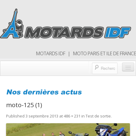
MOTARDS IDF | MOTO PARIS ET ILE DE FRANCE
Blog/actualités
Forum
moto-125 (1)
Balades & sorties moto
Published
3 septembre 2013
at
486 × 231
in
Test de sortie
.
Qui sommes nous
Rejoins nous