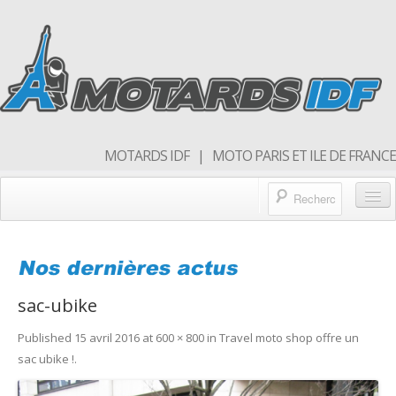
MOTARDS IDF | MOTO PARIS ET ILE DE FRANCE
Blog/actualités
Forum
sac-ubike
Balades & sorties moto
Published
15 avril 2016
at
600 × 800
in
Travel moto shop offre un
Qui sommes nous
sac ubike !
.
Rejoins nous