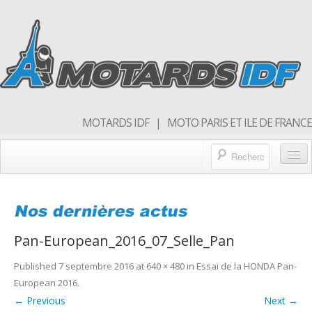
MOTARDS IDF | MOTO PARIS ET ILE DE FRANCE
Blog/actualités
Forum
Pan-European_2016_07_Selle_Pan
Balades & sorties moto
Published
7 septembre 2016
at
640 × 480
in
Essai de la HONDA Pan-
Qui sommes nous
European 2016
.
Rejoins nous
← Previous
Next →