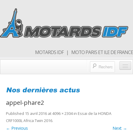
MOTARDS IDF | MOTO PARIS ET ILE DE FRANCE
Blog/actualités
Forum
appel-phare2
Balades & sorties moto
Published
15 avril 2016
at
4096 × 2304
in
Essai de la HONDA
Qui sommes nous
CRF1000L Africa Twin 2016
.
Rejoins nous
← Previous
Next →