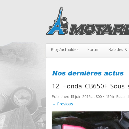
Blog/actualités
Forum
Balades & 
12_Honda_CB650F_Sous_se
Published
15 juin 2016
at
800 × 450
in
Essai 
← Previous