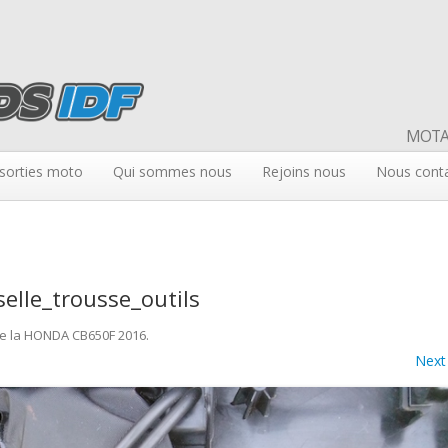
MOTAR
sorties moto
Qui sommes nous
Rejoins nous
Nous cont
lle_trousse_outils
de la HONDA CB650F 2016
.
Next