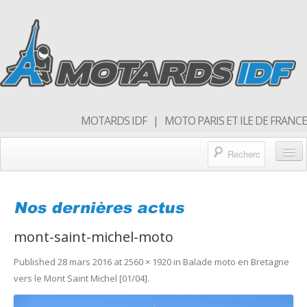
MOTARDS IDF | MOTO PARIS ET ILE DE FRANCE
Blog/actualités
Forum
mont-saint-michel-moto
Balades & sorties moto
Published
28 mars 2016
at
2560 × 1920
in
Balade moto en Bretagne
Qui sommes nous
vers le Mont Saint Michel [01/04]
.
Rejoins nous