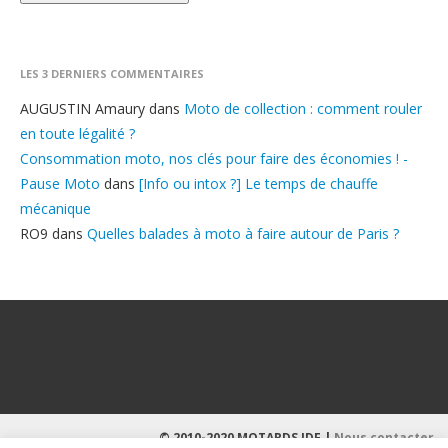
LES 3 DERNIERS COMMENTAIRES
AUGUSTIN Amaury
dans
Moto de collection : comment rouler
en toute légalité ?
Consommation moto, nos clés pour faire des économies ! -
Pause Moto
dans
[Info ou intox ?] Le temps de chauffe
mécanique
RO9
dans
Quelles balades à moto à faire autour de Paris ?
© 2010-2020 MOTARDS IDF |
Nous contacter