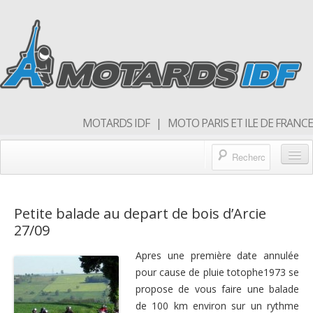
MOTARDS IDF | MOTO PARIS ET ILE DE FRANCE
Blog/actualités
Petite balade au depart de bois d’Arcie
Forum
27/09
Balades & sorties moto
Apres une première date annulée
Qui sommes nous
pour cause de pluie totophe1973 se
propose de vous faire une balade
Rejoins nous
de 100 km environ sur un rythme