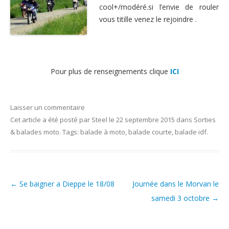
cool+/modéré.si l’envie de rouler
Nous contacter
vous titille venez le rejoindre .
Pour plus de renseignements clique
ICI
Laisser un commentaire
Cet article a été posté
par
Steel
le
22 septembre 2015
dans
Sorties
& balades moto
. Tags:
balade à moto
,
balade courte
,
balade idf
.
←
Se baigner a Dieppe le 18/08
Journée dans le Morvan le
Post navigation
samedi 3 octobre
→