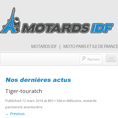
MOTARDS IDF | MOTO PARIS ET ILE DE FRANCE
Blog/actualités
Forum
Tiger-touratch
Balades & sorties moto
Published
12 mars 2014
at
850 × 566
in
Mélusine, motarde
Qui sommes nous
parisienne aventurière
.
Rejoins nous
← Previous