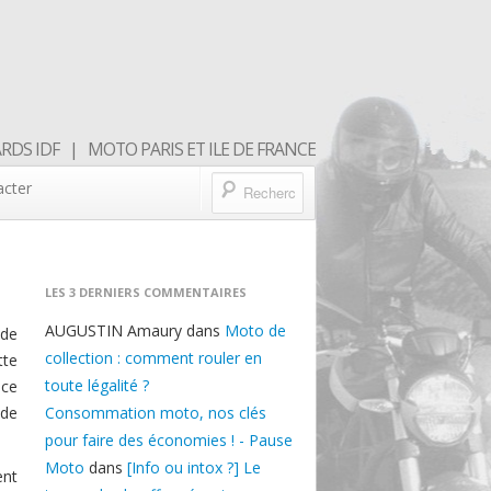
DS IDF | MOTO PARIS ET ILE DE FRANCE
acter
LES 3 DERNIERS COMMENTAIRES
AUGUSTIN Amaury
dans
Moto de
 de
collection : comment rouler en
tte
toute légalité ?
nce
 de
Consommation moto, nos clés
pour faire des économies ! - Pause
Moto
dans
[Info ou intox ?] Le
ent