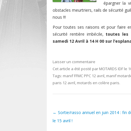
épargner la v
obstacles meurtriers, rails de sécurité gu
nous !!!
Pour toutes ses raisons et pour faire en
sécurité rentière imbécile,
toutes les
samedi 12 Avril à 14 H 00 sur l’espl
Laisser un commentaire
Cet article a été posté
par
MOTARDS IDF
le
1
Tags:
manif FFMC PPC 12 avril
,
manif motard
paris 12 avril
,
motards en colère paris
.
←
Sortie/rasso annuel en juin 2014 : fin d
Post navigation
le 15 avril !