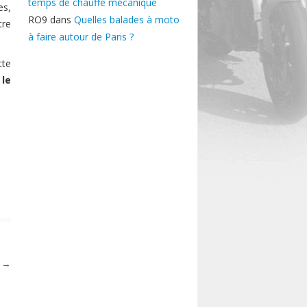
temps de chauffe mécanique
es,
RO9
dans
Quelles balades à moto
tre
à faire autour de Paris ?
tte
le
]
→