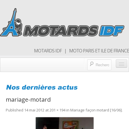
MOTARDS IDF | MOTO PARIS ET ILE DE FRANCE
Blog/actualités
Forum
mariage-motard
Balades & sorties moto
Published
14 mai 2012
at
201 × 194
in
Mariage façon motard [16/06]
.
Qui sommes nous
Rejoins nous