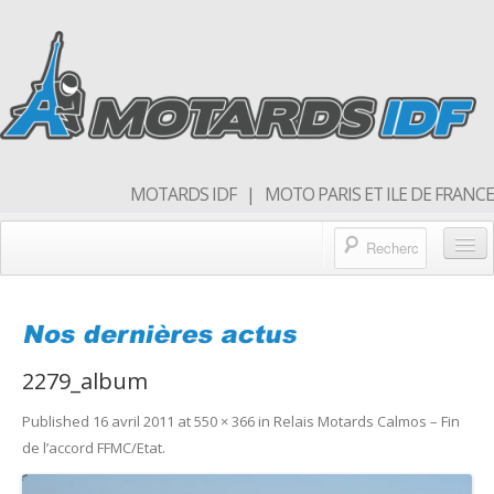
MOTARDS IDF | MOTO PARIS ET ILE DE FRANCE
Blog/actualités
Forum
2279_album
Balades & sorties moto
Published
16 avril 2011
at
550 × 366
in
Relais Motards Calmos – Fin
Qui sommes nous
de l’accord FFMC/Etat
.
Rejoins nous