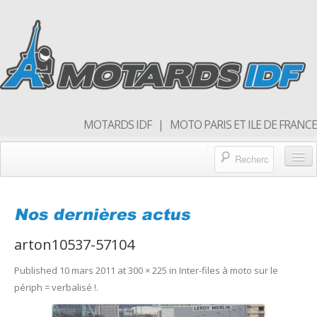
MOTARDS IDF | MOTO PARIS ET ILE DE FRANCE
Blog/actualités
Forum
arton10537-57104
Balades & sorties moto
Published
10 mars 2011
at
300 × 225
in
Inter-files à moto sur le
Qui sommes nous
périph = verbalisé !
.
Rejoins nous