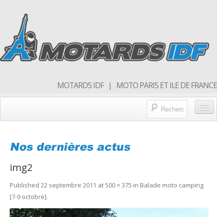
MOTARDS IDF | MOTO PARIS ET ILE DE FRANCE
Blog/actualités
Forum
img2
Balades & sorties moto
Published
22 septembre 2011
at
500 × 375
in
Balade moto camping
Qui sommes nous
[7-9 octobre]
.
Rejoins nous