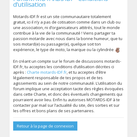
d’utilisation
Motards-IDF.fr est un site communautaire totalement
gratuit, ici il n’y a pas de cotisation comme dans un club ou
une association, ni d’organisateurs attitrés, tout le monde
contribue à la vie de la communauté ! Viens partager ta
passion motarde avec nous dans la bonne humeur, que tu
sois motard(e) ou passager(e), quelque soit ton
expérience, le type de moto, la marque ou la cylindrée
En créant un compte sur le forum de discussions motards-
IDF.fr, tu acceptes les conditions d’utilisation décrites ci
après :
Charte motards-IDF.fr
, et tu acceptes d’être
légalement responsable de tes propos et de tes
agissements au sein de notre communauté. L’utilisation du
forum implique une acceptation tacite des règles évoquées
dans cette Charte, et donc des éventuels changements qui
pourraient avoir lieu. Enfin tu autorises MOTARDS-IDF à te
contacter par mail sur l’actualité du site, des sorties et sur
les offres et bons plans de ses partenaires.
Retour à la page de connexion