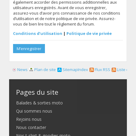
également accorder des permissions additionnelles aux
utilisateurs enregistrés. Avant de vous enregistrer,
assurez-vous d’avoir pris connaissance de nos conditions
d’utilisation et de notre politique de vie privée. Assurez-
vous de bien lire tout le règlement du forum.
Conditions d’utilisation
|
Politique de vie privée
M’enregistrer
News
Plan de site
SitemapIndex
Flux RSS
Liste des f
Pages du site
Balades & sorties moto
Qui sommes nous
Rejoins nous
Nous contacter
Nos t-shirt & goodies moto