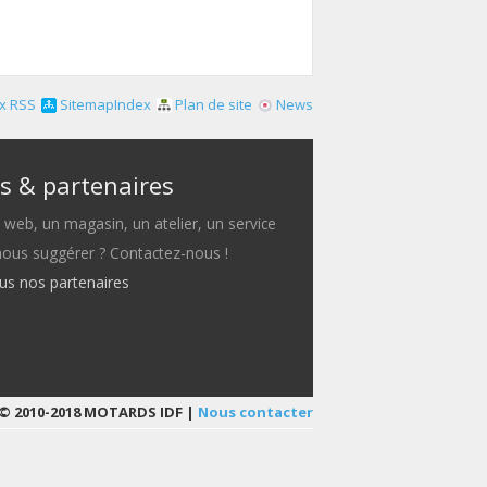
x RSS
SitemapIndex
Plan de site
News
s & partenaires
e web, un magasin, un atelier, un service
 nous suggérer ? Contactez-nous !
ous nos partenaires
© 2010-2018 MOTARDS IDF |
Nous contacter