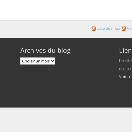
Liste des flux
Flu
Archives du blog
Lien
Un sit
etc. à
Voir t