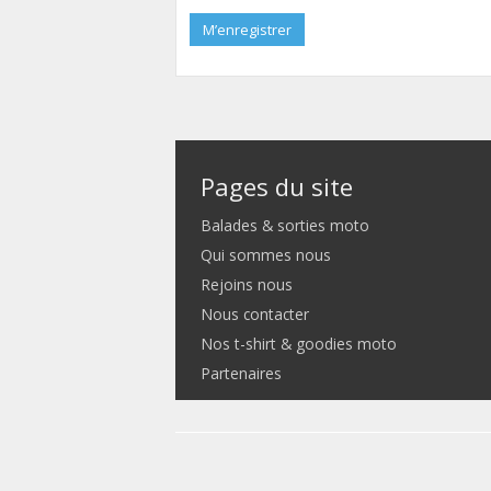
M’enregistrer
Pages du site
Balades & sorties moto
Qui sommes nous
Rejoins nous
Nous contacter
Nos t-shirt & goodies moto
Partenaires