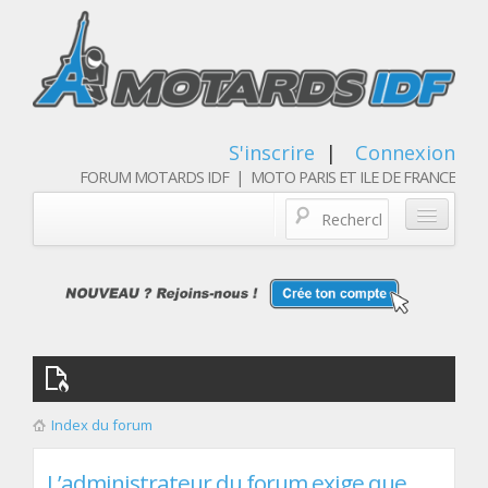
S'inscrire
|
Connexion
FORUM MOTARDS IDF | MOTO PARIS ET ILE DE FRANCE
Blog/actualités
Forum
Balades & sorties moto
Qui sommes nous
Index du forum
Les membres
L’administrateur du forum exige que