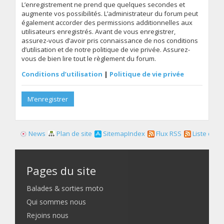
L’enregistrement ne prend que quelques secondes et
augmente vos possibilités. L’administrateur du forum peut
également accorder des permissions additionnelles aux
utilisateurs enregistrés. Avant de vous enregistrer,
assurez-vous d’avoir pris connaissance de nos conditions
d’utilisation et de notre politique de vie privée. Assurez-
vous de bien lire tout le règlement du forum.
Conditions d’utilisation
|
Politique de vie privée
M’enregistrer
News
Plan de site
SitemapIndex
Flux RSS
Liste des f
Pages du site
Balades & sorties moto
Qui sommes nous
Rejoins nous