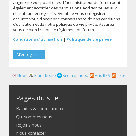
augmente vos possibilités. L’administrateur du forum peut
également accorder des permissions additionnelles aux
utilisateurs enregistrés. Avant de vous enregistrer,
assurez-vous d’avoir pris connaissance de nos conditions
d’utilisation et de notre politique de vie privée. Assurez-
vous de bien lire tout le règlement du forum.
Conditions d’utilisation
|
Politique de vie privée
M’enregistrer
News
Plan de site
SitemapIndex
Flux RSS
Liste des f
Pages du site
Balades & sorties moto
Qui sommes nous
Rejoins nous
Nous contacter