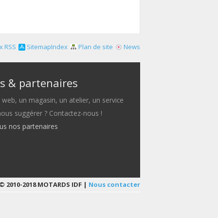
x RSS
SitemapIndex
Plan de site
News
s & partenaires
e web, un magasin, un atelier, un service
 nous suggérer ? Contactez-nous !
ous nos partenaires
© 2010-2018 MOTARDS IDF |
Nous contacter