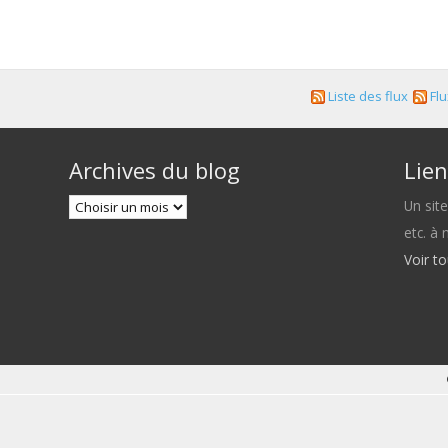
Liste des flux
Flu
Archives du blog
Lien
Un sit
etc. à
Voir t