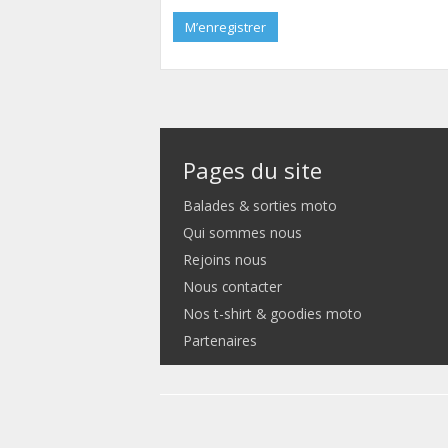
M’enregistrer
Pages du site
Balades & sorties moto
Qui sommes nous
Rejoins nous
Nous contacter
Nos t-shirt & goodies moto
Partenaires