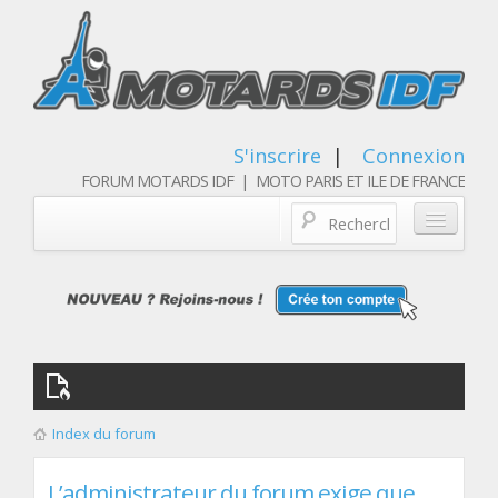
S'inscrire
|
Connexion
FORUM MOTARDS IDF | MOTO PARIS ET ILE DE FRANCE
Blog/actualités
Forum
Balades & sorties moto
Qui sommes nous
Index du forum
Les membres
L’administrateur du forum exige que