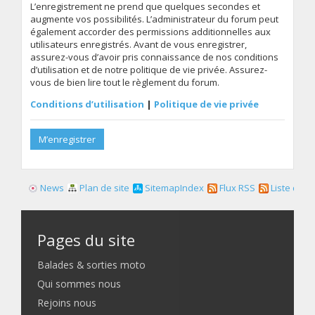
L’enregistrement ne prend que quelques secondes et
augmente vos possibilités. L’administrateur du forum peut
également accorder des permissions additionnelles aux
utilisateurs enregistrés. Avant de vous enregistrer,
assurez-vous d’avoir pris connaissance de nos conditions
d’utilisation et de notre politique de vie privée. Assurez-
vous de bien lire tout le règlement du forum.
Conditions d’utilisation
|
Politique de vie privée
M’enregistrer
News
Plan de site
SitemapIndex
Flux RSS
Liste des f
Pages du site
Balades & sorties moto
Qui sommes nous
Rejoins nous