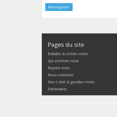
M’enregistrer
Pages du site
Balades & sorties moto
Qui sommes nous
Rejoins nous
Nous contacter
Nos t-shirt & goodies moto
Partenaires