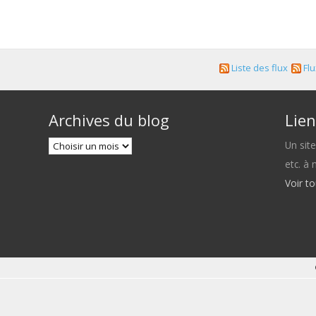
Liste des flux
Flu
Archives du blog
Lien
Un sit
etc. à
Voir t