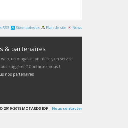
x RSS
SitemapIndex
Plan de site
News
s & partenaires
e web, un magasin, un atelier, un service
 nous suggérer ? Contactez-nous !
ous nos partenaires
© 2010-2018 MOTARDS IDF |
Nous contacter