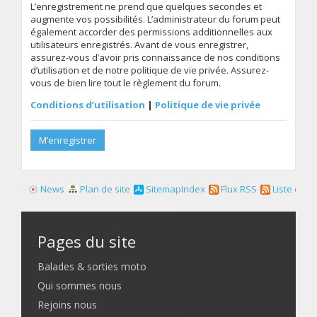
L’enregistrement ne prend que quelques secondes et
augmente vos possibilités. L’administrateur du forum peut
également accorder des permissions additionnelles aux
utilisateurs enregistrés. Avant de vous enregistrer,
assurez-vous d’avoir pris connaissance de nos conditions
d’utilisation et de notre politique de vie privée. Assurez-
vous de bien lire tout le règlement du forum.
Conditions d’utilisation
|
Politique de vie privée
M’enregistrer
News
Plan de site
SitemapIndex
Flux RSS
Liste des f
Pages du site
Balades & sorties moto
Qui sommes nous
Rejoins nous