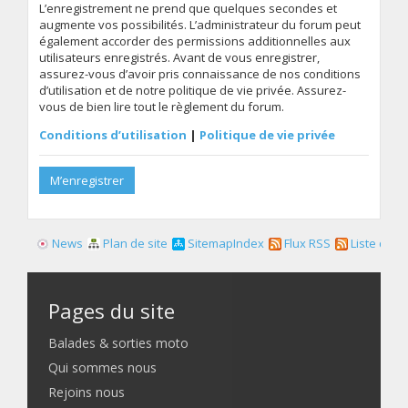
L’enregistrement ne prend que quelques secondes et
augmente vos possibilités. L’administrateur du forum peut
également accorder des permissions additionnelles aux
utilisateurs enregistrés. Avant de vous enregistrer,
assurez-vous d’avoir pris connaissance de nos conditions
d’utilisation et de notre politique de vie privée. Assurez-
vous de bien lire tout le règlement du forum.
Conditions d’utilisation
|
Politique de vie privée
M’enregistrer
News
Plan de site
SitemapIndex
Flux RSS
Liste des f
Pages du site
Balades & sorties moto
Qui sommes nous
Rejoins nous