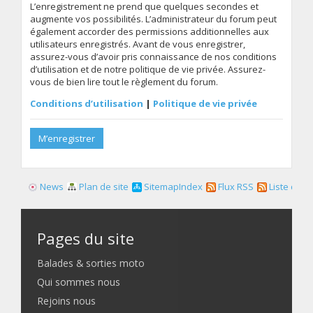
L’enregistrement ne prend que quelques secondes et
augmente vos possibilités. L’administrateur du forum peut
également accorder des permissions additionnelles aux
utilisateurs enregistrés. Avant de vous enregistrer,
assurez-vous d’avoir pris connaissance de nos conditions
d’utilisation et de notre politique de vie privée. Assurez-
vous de bien lire tout le règlement du forum.
Conditions d’utilisation
|
Politique de vie privée
M’enregistrer
News
Plan de site
SitemapIndex
Flux RSS
Liste des f
Pages du site
Balades & sorties moto
Qui sommes nous
Rejoins nous