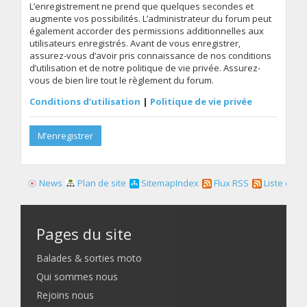
L’enregistrement ne prend que quelques secondes et
augmente vos possibilités. L’administrateur du forum peut
également accorder des permissions additionnelles aux
utilisateurs enregistrés. Avant de vous enregistrer,
assurez-vous d’avoir pris connaissance de nos conditions
d’utilisation et de notre politique de vie privée. Assurez-
vous de bien lire tout le règlement du forum.
Conditions d’utilisation
|
Politique de vie privée
M’enregistrer
News
Plan de site
SitemapIndex
Flux RSS
Liste des f
Pages du site
Balades & sorties moto
Qui sommes nous
Rejoins nous