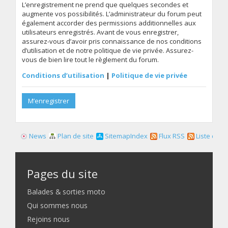
L’enregistrement ne prend que quelques secondes et
augmente vos possibilités. L’administrateur du forum peut
également accorder des permissions additionnelles aux
utilisateurs enregistrés. Avant de vous enregistrer,
assurez-vous d’avoir pris connaissance de nos conditions
d’utilisation et de notre politique de vie privée. Assurez-
vous de bien lire tout le règlement du forum.
Conditions d’utilisation
|
Politique de vie privée
M’enregistrer
News
Plan de site
SitemapIndex
Flux RSS
Liste des f
Pages du site
Balades & sorties moto
Qui sommes nous
Rejoins nous