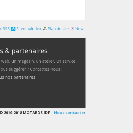
x RSS
SitemapIndex
Plan de site
News
s & partenaires
e web, un magasin, un atelier, un service
 nous suggérer ? Contactez-nous !
ous nos partenaires
© 2010-2018 MOTARDS IDF |
Nous contacter