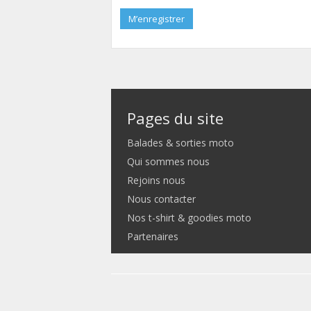
M’enregistrer
Pages du site
Balades & sorties moto
Qui sommes nous
Rejoins nous
Nous contacter
Nos t-shirt & goodies moto
Partenaires