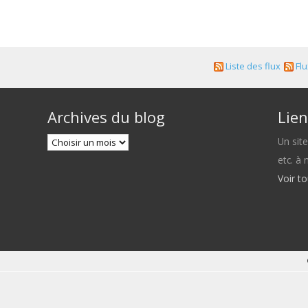
Liste des flux
Flu
Archives du blog
Lien
Un sit
etc. à
Voir t