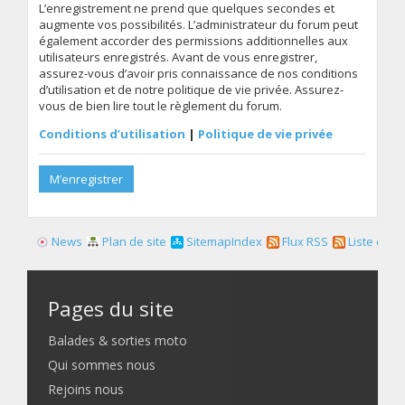
L’enregistrement ne prend que quelques secondes et
augmente vos possibilités. L’administrateur du forum peut
également accorder des permissions additionnelles aux
utilisateurs enregistrés. Avant de vous enregistrer,
assurez-vous d’avoir pris connaissance de nos conditions
d’utilisation et de notre politique de vie privée. Assurez-
vous de bien lire tout le règlement du forum.
Conditions d’utilisation
|
Politique de vie privée
M’enregistrer
News
Plan de site
SitemapIndex
Flux RSS
Liste des f
Pages du site
Balades & sorties moto
Qui sommes nous
Rejoins nous