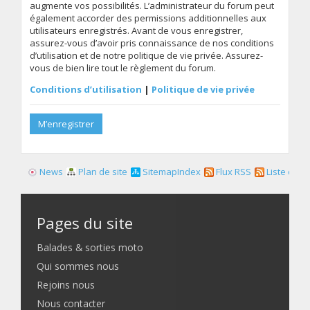
augmente vos possibilités. L’administrateur du forum peut
également accorder des permissions additionnelles aux
utilisateurs enregistrés. Avant de vous enregistrer,
assurez-vous d’avoir pris connaissance de nos conditions
d’utilisation et de notre politique de vie privée. Assurez-
vous de bien lire tout le règlement du forum.
Conditions d’utilisation
|
Politique de vie privée
M’enregistrer
News
Plan de site
SitemapIndex
Flux RSS
Liste des f
Pages du site
Balades & sorties moto
Qui sommes nous
Rejoins nous
Nous contacter