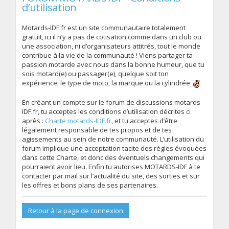
d’utilisation
Motards-IDF.fr est un site communautaire totalement
gratuit, ici il n’y a pas de cotisation comme dans un club ou
une association, ni d’organisateurs attitrés, tout le monde
contribue à la vie de la communauté ! Viens partager ta
passion motarde avec nous dans la bonne humeur, que tu
sois motard(e) ou passager(e), quelque soit ton
expérience, le type de moto, la marque ou la cylindrée
En créant un compte sur le forum de discussions motards-
IDF.fr, tu acceptes les conditions d’utilisation décrites ci
après :
Charte motards-IDF.fr
, et tu acceptes d’être
légalement responsable de tes propos et de tes
agissements au sein de notre communauté. L’utilisation du
forum implique une acceptation tacite des règles évoquées
dans cette Charte, et donc des éventuels changements qui
pourraient avoir lieu. Enfin tu autorises MOTARDS-IDF à te
contacter par mail sur l’actualité du site, des sorties et sur
les offres et bons plans de ses partenaires.
Retour à la page de connexion