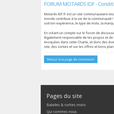
FORUM MOTARDS IDF - Conditio
Motards-IDF.fr est un site communautaire total
monde contribue à la vie de la communauté !
soit ton expérience, le type de moto, la marq
En créant un compte sur le forum de discussion
légalement responsable de tes propos et de t
évoquées dans cette Charte, et donc des évent
site, des sorties et sur les offres et bons pla
Retour à la page de connexion
Pages du site
Balades & sorties moto
Qui sommes nous