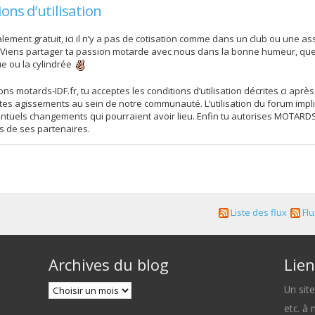
ns d’utilisation
ement gratuit, ici il n’y a pas de cotisation comme dans un club ou une assoc
 Viens partager ta passion motarde avec nous dans la bonne humeur, que 
ue ou la cylindrée
s motards-IDF.fr, tu acceptes les conditions d’utilisation décrites ci après
es agissements au sein de notre communauté. L’utilisation du forum impli
uels changements qui pourraient avoir lieu. Enfin tu autorises MOTARDS-ID
ns de ses partenaires.
Liste des flux
Flu
Archives du blog
Lien
Un sit
etc. à