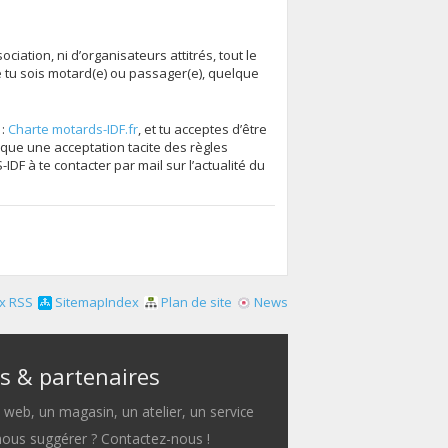
iation, ni d’organisateurs attitrés, tout le
tu sois motard(e) ou passager(e), quelque
 :
Charte motards-IDF.fr
, et tu acceptes d’être
que une acceptation tacite des règles
F à te contacter par mail sur l’actualité du
x RSS
SitemapIndex
Plan de site
News
s & partenaires
e web, un magasin, un atelier, un service
 nous suggérer ? Contactez-nous !