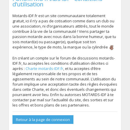
d’utilisation
Motards-IDF.fr est un site communautaire totalement
gratuit, ici il n’y a pas de cotisation comme dans un club ou
une association, ni d’organisateurs attitrés, tout le monde
contribue à la vie de la communauté ! Viens partager ta
passion motarde avec nous dans la bonne humeur, que tu
sois motard(e) ou passager(e), quelque soit ton
expérience, le type de moto, la marque ou la cylindrée
En créant un compte sur le forum de discussions motards-
IDF.fr, tu acceptes les conditions d’utilisation décrites ci
après :
Charte motards-IDF.fr
, et tu acceptes d’être
légalement responsable de tes propos et de tes
agissements au sein de notre communauté. L’utilisation du
forum implique une acceptation tacite des règles évoquées
dans cette Charte, et donc des éventuels changements qui
pourraient avoir lieu. Enfin tu autorises MOTARDS-IDF à te
contacter par mail sur l’actualité du site, des sorties et sur
les offres et bons plans de ses partenaires.
Retour à la page de connexion