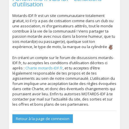
d’utilisation
Motards-IDF.fr est un site communautaire totalement
gratuit, ici il n’y a pas de cotisation comme dans un club ou
une association, ni d’organisateurs attitrés, tout le monde
contribue à la vie de la communauté ! Viens partager ta
passion motarde avec nous dans la bonne humeur, que tu
sois motard(e) ou passager(e), quelque soit ton
expérience, le type de moto, la marque ou la cylindrée
En créant un compte sur le forum de discussions motards-
IDF.fr, tu acceptes les conditions d’utilisation décrites ci
après :
Charte motards-IDF.fr
, et tu acceptes d’être
légalement responsable de tes propos et de tes
agissements au sein de notre communauté. L’utilisation du
forum implique une acceptation tacite des règles évoquées
dans cette Charte, et donc des éventuels changements qui
pourraient avoir lieu. Enfin tu autorises MOTARDS-IDF à te
contacter par mail sur l’actualité du site, des sorties et sur
les offres et bons plans de ses partenaires.
Retour à la page de connexion