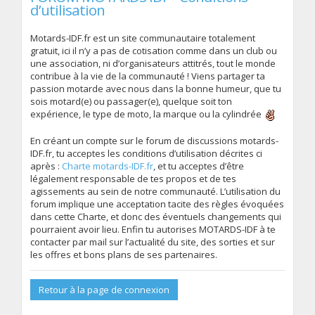
d’utilisation
Motards-IDF.fr est un site communautaire totalement
gratuit, ici il n’y a pas de cotisation comme dans un club ou
une association, ni d’organisateurs attitrés, tout le monde
contribue à la vie de la communauté ! Viens partager ta
passion motarde avec nous dans la bonne humeur, que tu
sois motard(e) ou passager(e), quelque soit ton
expérience, le type de moto, la marque ou la cylindrée
En créant un compte sur le forum de discussions motards-
IDF.fr, tu acceptes les conditions d’utilisation décrites ci
après :
Charte motards-IDF.fr
, et tu acceptes d’être
légalement responsable de tes propos et de tes
agissements au sein de notre communauté. L’utilisation du
forum implique une acceptation tacite des règles évoquées
dans cette Charte, et donc des éventuels changements qui
pourraient avoir lieu. Enfin tu autorises MOTARDS-IDF à te
contacter par mail sur l’actualité du site, des sorties et sur
les offres et bons plans de ses partenaires.
Retour à la page de connexion