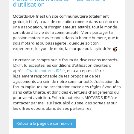
d’utilisation
Motards-IDF.fr est un site communautaire totalement
gratuit, ici il n’y a pas de cotisation comme dans un club ou
une association, ni d’organisateurs attitrés, tout le monde
contribue à la vie de la communauté ! Viens partager ta
passion motarde avec nous dans la bonne humeur, que tu
sois motard(e) ou passager(e), quelque soit ton
expérience, le type de moto, la marque ou la cylindrée
En créant un compte sur le forum de discussions motards-
IDF.fr, tu acceptes les conditions d’utilisation décrites ci
après :
Charte motards-IDF.fr
, et tu acceptes d’être
légalement responsable de tes propos et de tes
agissements au sein de notre communauté. L’utilisation du
forum implique une acceptation tacite des règles évoquées
dans cette Charte, et donc des éventuels changements qui
pourraient avoir lieu. Enfin tu autorises MOTARDS-IDF à te
contacter par mail sur l’actualité du site, des sorties et sur
les offres et bons plans de ses partenaires.
Retour à la page de connexion