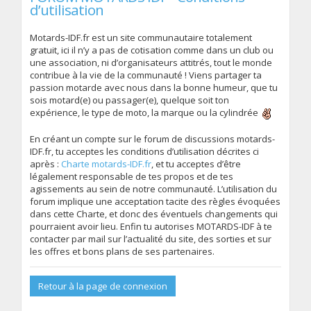
d’utilisation
Motards-IDF.fr est un site communautaire totalement
gratuit, ici il n’y a pas de cotisation comme dans un club ou
une association, ni d’organisateurs attitrés, tout le monde
contribue à la vie de la communauté ! Viens partager ta
passion motarde avec nous dans la bonne humeur, que tu
sois motard(e) ou passager(e), quelque soit ton
expérience, le type de moto, la marque ou la cylindrée
En créant un compte sur le forum de discussions motards-
IDF.fr, tu acceptes les conditions d’utilisation décrites ci
après :
Charte motards-IDF.fr
, et tu acceptes d’être
légalement responsable de tes propos et de tes
agissements au sein de notre communauté. L’utilisation du
forum implique une acceptation tacite des règles évoquées
dans cette Charte, et donc des éventuels changements qui
pourraient avoir lieu. Enfin tu autorises MOTARDS-IDF à te
contacter par mail sur l’actualité du site, des sorties et sur
les offres et bons plans de ses partenaires.
Retour à la page de connexion