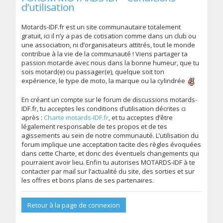
d’utilisation
Motards-IDF.fr est un site communautaire totalement
gratuit, ici il n’y a pas de cotisation comme dans un club ou
une association, ni d’organisateurs attitrés, tout le monde
contribue à la vie de la communauté ! Viens partager ta
passion motarde avec nous dans la bonne humeur, que tu
sois motard(e) ou passager(e), quelque soit ton
expérience, le type de moto, la marque ou la cylindrée
En créant un compte sur le forum de discussions motards-
IDF.fr, tu acceptes les conditions d’utilisation décrites ci
après :
Charte motards-IDF.fr
, et tu acceptes d’être
légalement responsable de tes propos et de tes
agissements au sein de notre communauté. L’utilisation du
forum implique une acceptation tacite des règles évoquées
dans cette Charte, et donc des éventuels changements qui
pourraient avoir lieu. Enfin tu autorises MOTARDS-IDF à te
contacter par mail sur l’actualité du site, des sorties et sur
les offres et bons plans de ses partenaires.
Retour à la page de connexion