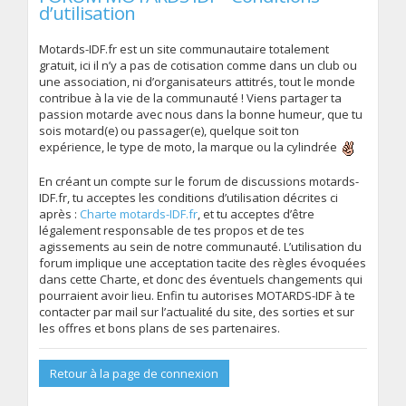
d’utilisation
Motards-IDF.fr est un site communautaire totalement
gratuit, ici il n’y a pas de cotisation comme dans un club ou
une association, ni d’organisateurs attitrés, tout le monde
contribue à la vie de la communauté ! Viens partager ta
passion motarde avec nous dans la bonne humeur, que tu
sois motard(e) ou passager(e), quelque soit ton
expérience, le type de moto, la marque ou la cylindrée
En créant un compte sur le forum de discussions motards-
IDF.fr, tu acceptes les conditions d’utilisation décrites ci
après :
Charte motards-IDF.fr
, et tu acceptes d’être
légalement responsable de tes propos et de tes
agissements au sein de notre communauté. L’utilisation du
forum implique une acceptation tacite des règles évoquées
dans cette Charte, et donc des éventuels changements qui
pourraient avoir lieu. Enfin tu autorises MOTARDS-IDF à te
contacter par mail sur l’actualité du site, des sorties et sur
les offres et bons plans de ses partenaires.
Retour à la page de connexion