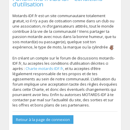
d’utilisation
Motards-IDF.fr est un site communautaire totalement
gratuit, ici il n’y a pas de cotisation comme dans un club ou
une association, ni d’organisateurs attitrés, tout le monde
contribue à la vie de la communauté ! Viens partager ta
passion motarde avec nous dans la bonne humeur, que tu
sois motard(e) ou passager(e), quelque soit ton
expérience, le type de moto, la marque ou la cylindrée
En créant un compte sur le forum de discussions motards-
IDF.fr, tu acceptes les conditions d’utilisation décrites ci
après :
Charte motards-IDF.fr
, et tu acceptes d’être
légalement responsable de tes propos et de tes
agissements au sein de notre communauté. L’utilisation du
forum implique une acceptation tacite des règles évoquées
dans cette Charte, et donc des éventuels changements qui
pourraient avoir lieu. Enfin tu autorises MOTARDS-IDF à te
contacter par mail sur l’actualité du site, des sorties et sur
les offres et bons plans de ses partenaires.
Retour à la page de connexion