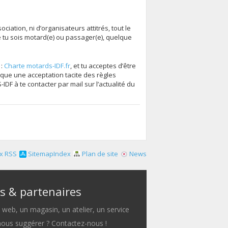
iation, ni d’organisateurs attitrés, tout le
tu sois motard(e) ou passager(e), quelque
 :
Charte motards-IDF.fr
, et tu acceptes d’être
que une acceptation tacite des règles
F à te contacter par mail sur l’actualité du
x RSS
SitemapIndex
Plan de site
News
s & partenaires
e web, un magasin, un atelier, un service
 nous suggérer ? Contactez-nous !