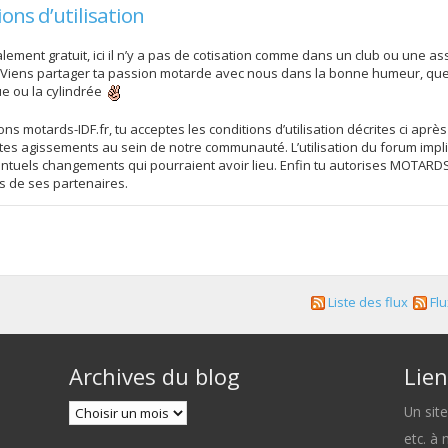
ns d’utilisation
ement gratuit, ici il n’y a pas de cotisation comme dans un club ou une assoc
 Viens partager ta passion motarde avec nous dans la bonne humeur, que 
ue ou la cylindrée
s motards-IDF.fr, tu acceptes les conditions d’utilisation décrites ci après
es agissements au sein de notre communauté. L’utilisation du forum impli
uels changements qui pourraient avoir lieu. Enfin tu autorises MOTARDS-ID
ns de ses partenaires.
Liste des flux
Flu
Archives du blog
Lien
Un sit
etc. à