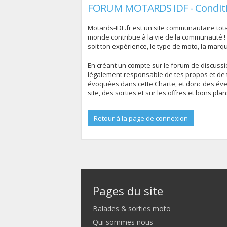
FORUM MOTARDS IDF - Conditio
Motards-IDF.fr est un site communautaire total
monde contribue à la vie de la communauté !
soit ton expérience, le type de moto, la marq
En créant un compte sur le forum de discussion
légalement responsable de tes propos et de t
évoquées dans cette Charte, et donc des évent
site, des sorties et sur les offres et bons pla
Retour à la page de connexion
Pages du site
Balades & sorties moto
Qui sommes nous