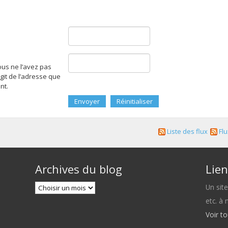
ous ne l’avez pas
agit de l’adresse que
nt.
Liste des flux
Flu
Archives du blog
Lien
Un sit
etc. à
Voir t