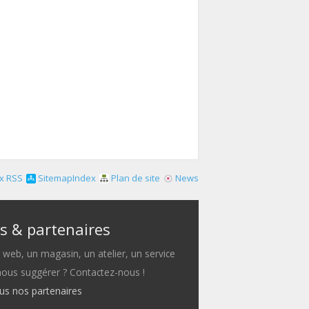
x RSS
SitemapIndex
Plan de site
News
s & partenaires
e web, un magasin, un atelier, un service
 nous suggérer ? Contactez-nous !
ous nos partenaires