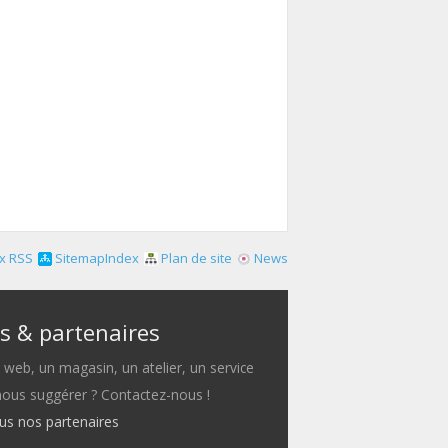
x RSS
SitemapIndex
Plan de site
News
s & partenaires
e web, un magasin, un atelier, un service
 nous suggérer ? Contactez-nous !
ous nos partenaires