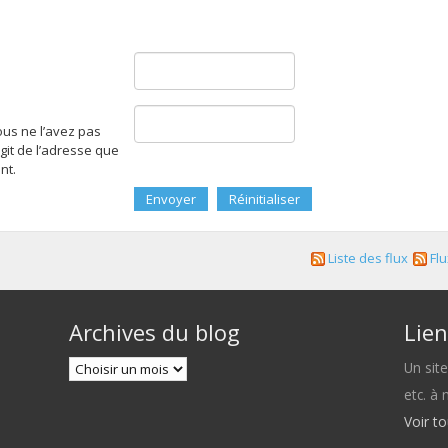
ous ne l’avez pas
agit de l’adresse que
nt.
Liste des flux
Flu
Archives du blog
Lien
Un sit
etc. à
Voir t